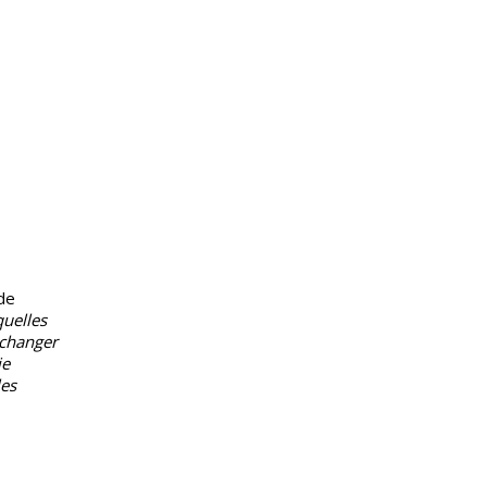
de
quelles
u changer
ie
les