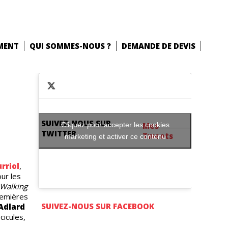
MENT
QUI SOMMES-NOUS ?
DEMANDE DE DEVIS
SUIVEZ-NOUS SUR
Cliquez pour accepter les cookies
Mes
TWITTER
Tweets
marketing et activer ce contenu
rriol
,
ur les
Walking
premières
SUIVEZ-NOUS SUR FACEBOOK
 Adlard
cicules,