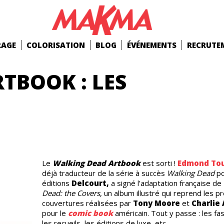
RAGE
COLORISATION
BLOG
ÉVÉNEMENTS
RECRUTE
TBOOK : LES
Le
Walking Dead Artbook
est sorti !
Edmond Tou
déjà traducteur de la série à succès
Walking Dead
po
éditions
Delcourt,
a signé l’adaptation française de
Dead: the Covers
, un album illustré qui reprend les 
couvertures réalisées par
Tony Moore
et
Charlie
pour le
comic book
américain. Tout y passe : les fas
les recueils, les éditions de luxe, etc.