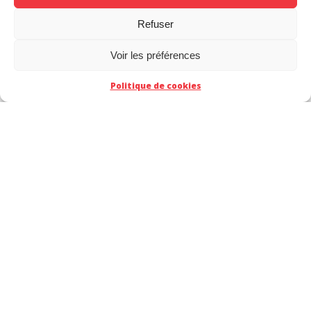
NTA
avec son équipe de traducteurs »
.
Refuser
Voir les préférences
Politique de cookies
MAKMA
est le tout premier
studio de
localisation manga/webtoon
à rassembler au
sein d’une même structure des traducteurs, des
adaptateurs, des lettreurs et des retoucheurs
d’image, pour fournir la meilleure VF possible de
vos BD favorites.