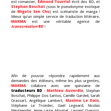
OG
est romancier,
Edmond Tourriol
écrit des BD, et
Stephan Boschat
(sous le pseudonyme exotique
de
Migoto Sen Chu
) est scénariste de manga !
Mieux qu’un simple service de traduction littéraire,
MAKMA
est une véritable agence de
transcréation
BD
!
Afin de pouvoir répondre rapidement aux
demandes des éditeurs, même les plus urgentes,
MAKMA
collabore avec une quinzaine de
traducteurs BD
:
Mathieu Auverdin
, Stephan
Boschat, Philippe Dos Santos, Camille Gardeil, Sarah
Grassart, Angélique Lambert,
Maxime Le Dain
,
Stéphane Le Troëdec, Gaël Legeard, Nicolas
Meylaender, Anne-Laure Moumal, Laurent Queyssi,