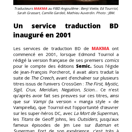
Traducteurs
MAKMA
au FIBD Angoulême : Benji Viette, Ed Tourriol,
Sarah Grassart, Camille Gardeil, Mathieu Auverdin. Photo : JBM.
Un service traduction BD
inauguré en 2001
I
Les services de traduction BD de
MAKMA
ont
commencé en 2001, lorsque Edmond Tourriol a
rédigé la version française de ses premiers
comics
pour le compte des éditions
Semic.
Sous l’égide
de Jean-François Porcherot, il avait alors traduit la
suite de
The Creech
, avant d’enchaîner sur plusieurs
titres issus de l’univers CrossGen :
The First, Mystic,
Sigil, Crux, Meridian, Negation, Scion
… Ce n’est
qu’après avoir fait ses preuves sur ces titres, ainsi
que sur
Vampi
(la version « manga style » de
Vampirella), que Tourriol eut l’opportunité d’œuvrer
sur les super-héros DC, avec
La Mort de Superman
,
les
Titans
de Geoff Johns, les
Outsiders,
jusqu’aux
fameux épisodes de Jim Lee sur
Batm
an
et
Superman.
Fort de son expérience, c’est très à