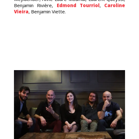
ÉNE
Benjamin Rivière,
Edmond Tourriol
,
Caroline
Vieira
, Benjamin Viette.
CRU