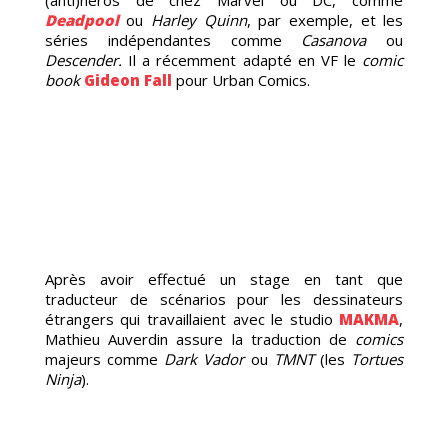
(anti)héros de chez Marvel ou DC, comme
Deadpool
ou
Harley Quinn
, par exemple, et les
séries indépendantes comme
Casanova
ou
Descender.
Il a récemment adapté en VF le
comic
book
Gideon Fall
pour Urban Comics.
MAN
Après avoir effectué un stage en tant que
traducteur de scénarios pour les dessinateurs
étrangers qui travaillaient avec le studio
MAKMA
,
Mathieu Auverdin assure la traduction de
comics
majeurs comme
Dark Vador
ou
TMNT
(les
Tortues
Ninja
).