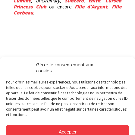
Lumine
, unOrdinary,
Subzero
,
Edith
,
Cursed
Princess Club
ou encore
Fille d’Argent, Fille
Corbeau
.
IS
Gérer le consentement aux
cookies
Les éditeurs recommandent
notre service de traduction
Pour offrir les meilleures expériences, nous utilisons des technologies
telles que les cookies pour stocker et/ou accéder aux informations des
appareils. Le fait de consentir à ces technologies nous permettra de
Les maisons d’édition qui emploient
MAKMA
pour
traiter des données telles que le comportement de navigation ou les ID
leurs traductions de BD sont toujours satisfaites de
uniques sur ce site. Le fait de ne pas consentir ou de retirer son
notre travail. Les éditeurs ne manquent jamais de
consentement peut avoir un effet négatif sur certaines caractéristiques
et fonctions.
nous commander de nouvelles missions
d’adaptation VF. Comme le déclare
Sullivan
Rouaud
, responsable éditorial chez
HiComics
:
Accepter
« le studio [réalise] un travail formidable