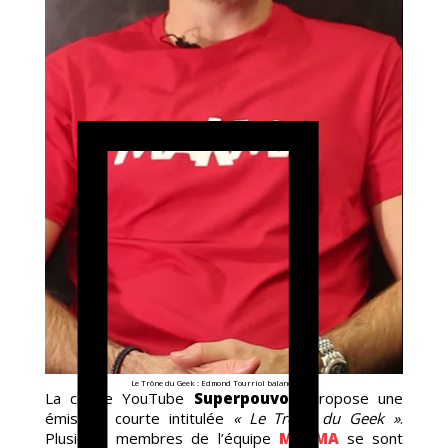
OM
Le Trône du Geek : Edmond Tourriol balance tout !
La chaîne YouTube
Superpouvoir
propose une
émission courte intitulée
« Le Trône du Geek »
.
Plusieurs membres de l’équipe
MAKMA
se sont