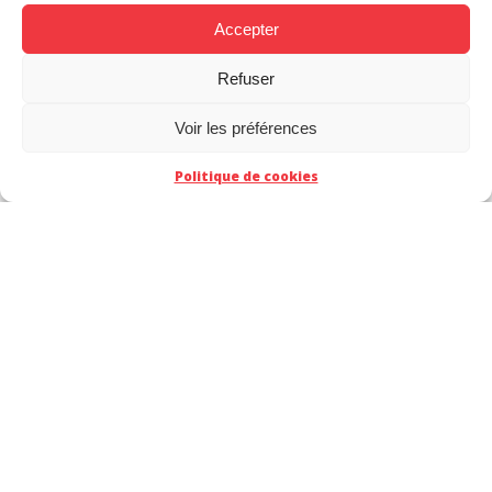
Webtoonisation : nos
Les titres
Accepter
maquettistes ont du
Disney/Marvel
talent
webtoonisés par
Refuser
ACT
MAKMA
Voir les préférences
Politique de cookies
Les métiers de la
webtoonisation : au-
delà des maquettistes
SUIVEZ-NOUS SUR
Cliquez pour accepter les cookies
Mes