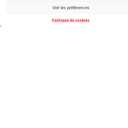
Voir les préférences
Politique de cookies
Jérémy Vaslin :
Le café.
Qu’est-ce que tu écoutes comme musique ?
Jérémy Vaslin :
Du rock.