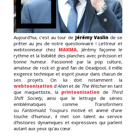
ICS
Aujourd’hui, c’est au tour de
Jérémy Vaslin
de se
prêter au jeu de notre questionnaire ! Lettreur et
webtooniseur chez
MAKMA
, Jérémy façonne le
rythme et la lisibilité des planches avec précision et
BTOO
bonne humeur. Passionné par la pop culture,
amateur de rock et grand fan de Deadpool, il mêle
exigence technique et esprit joueur dans chacun de
ses projets. On lui doit notamment la
webtoonisation
d’
Alien
et de
The Witcher
en tant
que maquettiste, la
printoonisation
de
Third
Shift Society
, ainsi que le lettrage de séries
emblématiques comme
Transformers
ou
Fantomiald
. Toujours motivé et animé d’une
touche d’humour, il met son talent au service
d’histoires dynamiques et expressives qui parlent
autant aux yeux qu’au cœur.