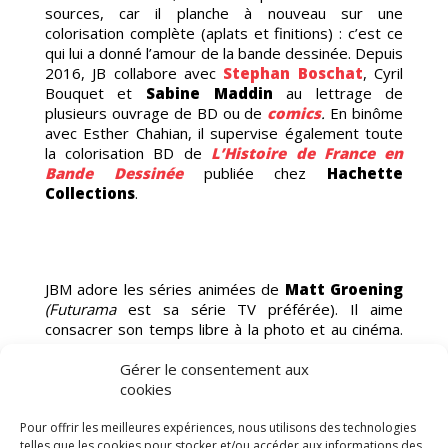
sources, car il planche à nouveau sur une
colorisation complète (aplats et finitions) : c’est ce
qui lui a donné l’amour de la bande dessinée. Depuis
DE
2016, JB collabore avec
Stephan Boschat
, Cyril
Bouquet et
Sabine Maddin
au lettrage de
plusieurs ouvrage de BD ou de
comics
.
En binôme
avec Esther Chahian, il supervise également toute
la colorisation BD de
L’Histoire de France en
Bande Dessinée
publiée chez
Hachette
Collections
.
JBM adore les séries animées de
Matt Groening
(Futurama
est sa série TV préférée). Il aime
consacrer son temps libre à la photo et au cinéma.
D’ailleurs, il pratique ce dernier au sein du collectif
Gérer le consentement aux
Noroom
avec qui il réalise des courts métrages.
cookies
Pour offrir les meilleures expériences, nous utilisons des technologies
telles que les cookies pour stocker et/ou accéder aux informations des