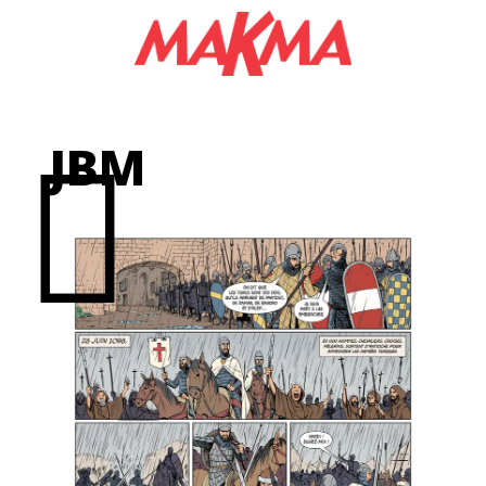
S
JBM
ONS