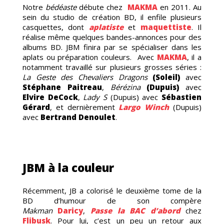
Notre
bédéaste
débute chez
MAKMA
en 2011. Au
sein du studio de création BD, il enfile plusieurs
casquettes, dont
aplatiste
et
maquettiste
. Il
réalise même quelques bandes-annonces pour des
albums BD. JBM finira par se spécialiser dans les
aplats ou préparation couleurs. Avec
MAKMA
, il a
notamment travaillé sur plusieurs grosses séries :
La Geste des Chevaliers Dragons
(Soleil)
avec
Stéphane Paitreau
,
Bérézina
(Dupuis)
avec
Elvire DeCock
,
Lady S
(Dupuis) avec
Sébastien
Gérard
, et dernièrement
Largo Winch
(Dupuis)
-
avec
Bertrand Denoulet
.
JBM à la couleur
Récemment, JB a colorisé le deuxième tome de la
BD d’humour de son compère
Makman
Daricy
,
Passe la BAC d’abord
chez
Flibusk
. Pour lui, c’est un peu un retour aux