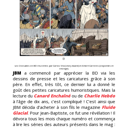
TION
GE
Les Croisades en BD illustrées par Carlos Vila (story-board) et Albert Carreres (crayonnés et
encrage).
JBM
a commencé par apprécier la BD via les
dessins de presse et les caricatures grâce à son
père. En effet, très tôt, ce dernier lui a donné le
goût des petites caricatures humoristiques. Mais la
lecture du
Canard Enchaîné
ou de
Charlie Hebdo
SATION
à l’âge de dix ans, c’est compliqué ! C’est ainsi que
JBM décida d’acheter à son fils le magazine
Fluide
Glacial
. Pour Jean-Baptiste, ce fut une révélation ! Il
dévora tous les mois chaque numéro et commença
à lire les séries des auteurs présents dans le mag :