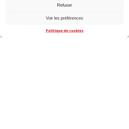
TACT
Refuser
Voir les préférences
Politique de cookies
Z United : projet de couverture couleur du tome 1.
Les
mangakas
créateurs de Z United n’en sont pas
à leur coup d’essai sur le thème du football. Ils ont