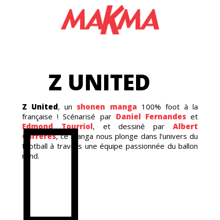
GAS
Z UNITED
Z United
, un
shonen manga
100% foot à la
française ! Scénarisé par
Daniel Fernandes
et
Edmond Tourriol
, et dessiné par
Albert
Carreres
, ce manga nous plonge dans l’univers du
ICS
football à travers une équipe passionnée du ballon
rond.