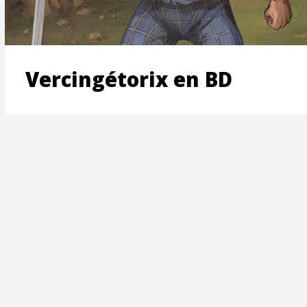
ON
Vercingétorix en BD
T