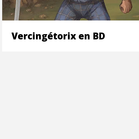
ON
Vercingétorix en BD
T