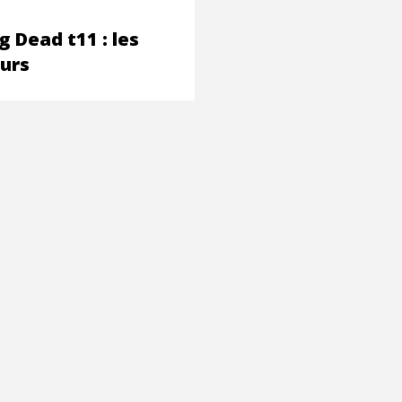
 Dead t11 : les
urs