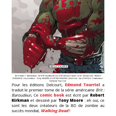
TION
GE
Brit tome 1 : Baroudeur. Brit © SkyBound LLC et © Delcourt pour la VF. Scénariste : Robert
KIRKMAN. Illustrateur : Tony MOORE & Cliff RATHBURN. Coloriste : Val STAPLES. Traducteur :
Edmond Tourriol.
Pour les éditions Delcourt,
Edmond Tourriol
a
traduit le premier tome de la série américaine
Brit :
Baroudeur
.
Ce
comic book
est écrit par
Robert
SATION
Kirkman
et dessiné par
Tony Moore
: eh oui, ce
sont les deux créateurs de la BD de zombie au
succès mondial,
Walking Dead
!