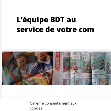
L’équipe BDT au
service de votre com
NDE
Un strip BD dans
Gérer le consentement aux
cookies