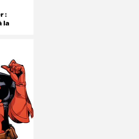
r :
 la