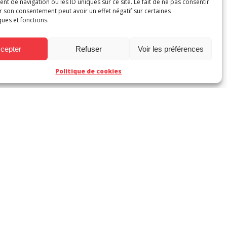
 de navigation ou les ID uniques sur ce site. Le fait de ne pas consentir
r son consentement peut avoir un effet négatif sur certaines
ques et fonctions.
éphane Le Troëdec
cepter
Refuser
Voir les préférences
Politique de cookies
la région Nouvelle-Aquitaine.