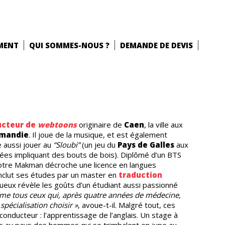
MENT
QUI SOMMES-NOUS ?
DEMANDE DE DEVIS
ucteur de
webtoons
originaire de
Caen
, la ville aux
rmandie
. Il joue de la musique, et est également
e aussi jouer au
“Sloubi”
(un jeu du
Pays de Galles
aux
ées impliquant des bouts de bois). Diplômé d’un BTS
otre Makman décroche une licence en langues
nclut ses études par un master en
traduction
nueux révèle les goûts d’un étudiant aussi passionné
me tous ceux qui, après quatre années de médecine,
spécialisation choisir »
, avoue-t-il. Malgré tout, ces
conducteur : l’apprentissage de l’anglais. Un stage à
e au pays des hommes qui se trimbalent en jupe au