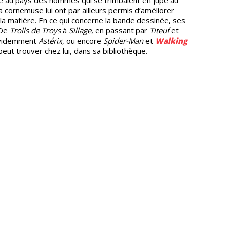
a cornemuse lui ont par ailleurs permis d’améliorer
la matière. En ce qui concerne la bande dessinée, ses
 De
Trolls de Troys
à
Sillage
, en passant par
Titeuf
et
 évidemment
Astérix
, ou encore
Spider-Man
et
Walking
 peut trouver chez lui, dans sa bibliothèque.