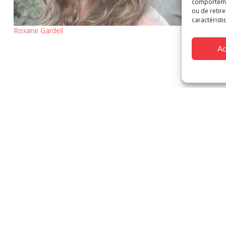
comportement
ou de retire
caractéristi
Roxane Gardeil
St
Ac
FAQ
Mentions Légales
Demande de devis
 international et de transformation numérique sont soutenus par 
© MAKMA 2026