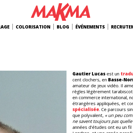
RAGE
COLORISATION
BLOG
ÉVÉNEMENTS
RECRUTE
Gautier Lucas
est un
trad
cent clochers, en
Basse-No
amateur de jeux vidéo. Il aim
règles légèrement tarabiscot
en commerce international, n
étrangères appliquées, et co
spécialisée
. Ce parcours si
que polyvalent,
« un peu com
ne savent toujours pas quelle 
années d’études ont eu un fil 
Londres, et une année passé