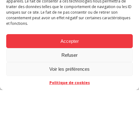
appareils. Le fait de consentir à ces technologies nous permettra de
traiter des données telles que le comportement de navigation ou les ID
uniques sur ce site. Le fait de ne pas consentir ou de retirer son
consentement peut avoir un effet négatif sur certaines caractéristiques
et fonctions.
Accepter
Refuser
Les Makmen au FIBD
CT
Voir les préférences
Angoulême 2016
Politique de cookies