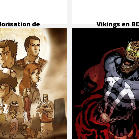
lorisation de
Vikings en BD
 BD Delta
des dessins 
Samuel
Ménétrier