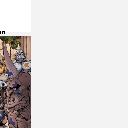
on
le
u
ets