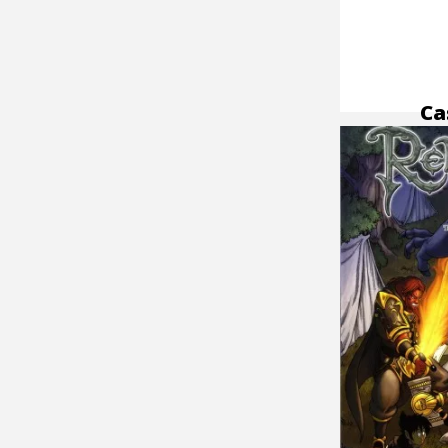
Ca
O’
la