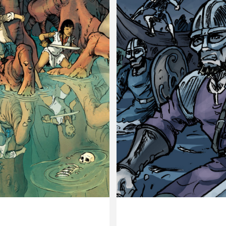
gneau
super-héros
lustrent I’NOV