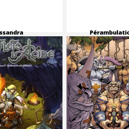
ssandra
Pérambulati
Donnell écrit
ascensionnel
 BD Malenfer
: Fred Vignea
colorise Refl
d’Acide t3