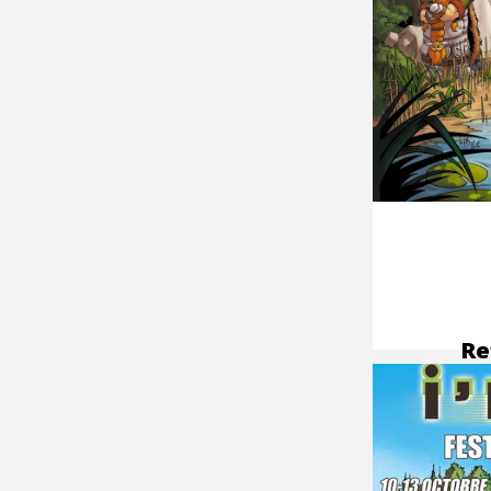
Re
to