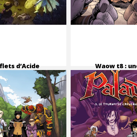
flets d’Acide
Waow t8 : un
me 2 : une
colorisation
lorisation
MAKMA pour 
AKMA
parodie de
World of
Warcraft