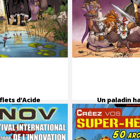
flets d’Acide
Un paladin h
me 1
en couleur