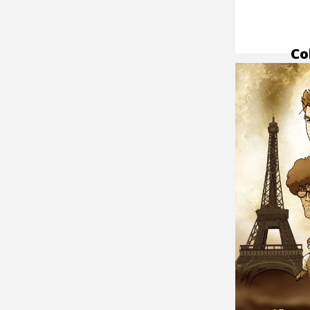
Co
la