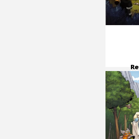
Re
to
co
M