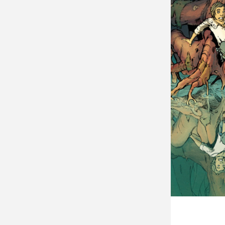
Vi
il