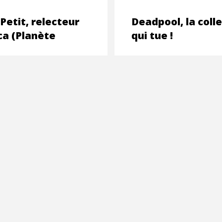
Petit, relecteur
Deadpool, la coll
ca (Planète
qui tue !