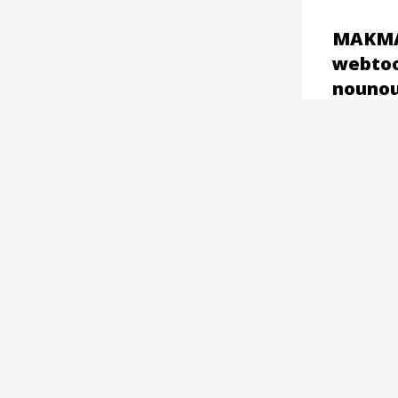
MAKMA
webto
nounou