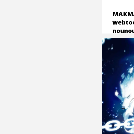
MAKMA
webto
nounou