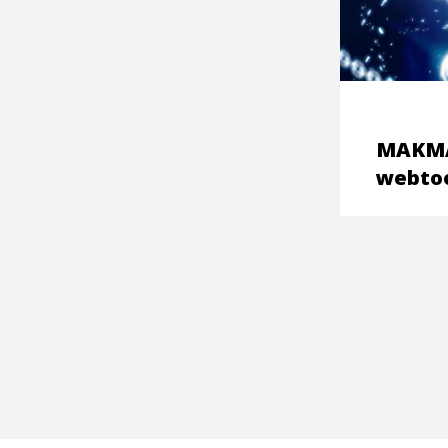
MAKMA
webtoo