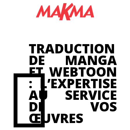
GAS
TRADUCTION
DE MANGA
ET WEBTOON
: L’EXPERTISE
CS
AU SERVICE
DE VOS
ŒUVRES