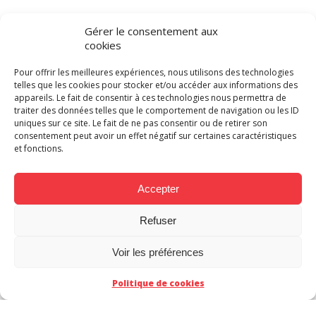
Gérer le consentement aux
S
cookies
Que vous soyez éditeur ou plateforme de diffusion,
Pour offrir les meilleures expériences, nous utilisons des technologies
telles que les cookies pour stocker et/ou accéder aux informations des
nous sommes à vos côtés pour sublimer vos
appareils. Le fait de consentir à ces technologies nous permettra de
œuvres et leur offrir
la meilleure adaptation
traiter des données telles que le comportement de navigation ou les ID
BD
possible. Notre studio de traduction webtoon
uniques sur ce site. Le fait de ne pas consentir ou de retirer son
s’engage à fournir des adaptations précises, un
consentement peut avoir un effet négatif sur certaines caractéristiques
lettrage soigné et un respect total des exigences
et fonctions.
éditoriales. Chaque projet que nous prenons en
charge est traité avec passion et professionnalisme
pour répondre aux attentes d’un marché en
Accepter
constante évolution.
TACT
Refuser
Voir les préférences
Politique de cookies