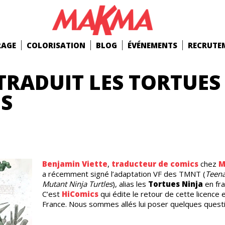
RAGE
COLORISATION
BLOG
ÉVÉNEMENTS
RECRUTE
TRADUIT LES TORTUES
IS
Benjamin Viette
,
traducteur de comics
chez
M
a récemment signé l’adaptation VF des TMNT (
Teen
Mutant Ninja Turtles
), alias les
Tortues Ninja
en fra
C’est
HiComics
qui édite le retour de cette licence 
France. Nous sommes allés lui poser quelques quest