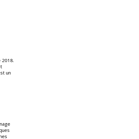
e 2018.
it
st un
nnage
lques
ines