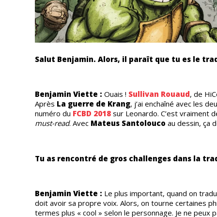
Salut Benjamin. Alors, il paraît que tu es le tr
Benjamin Viette :
Ouais !
Sullivan Rouaud
, de Hi
Après
La guerre de Krang
, j’ai enchaîné avec les d
numéro du
FCBD 2018
sur Leonardo. C’est vraiment de
must-read
. Avec
Mateus Santolouco
au dessin, ça d
Tu as rencontré de gros challenges dans la tra
Benjamin Viette :
Le plus important, quand on tradu
doit avoir sa propre voix. Alors, on tourne certaines 
termes plus « cool » selon le personnage. Je ne peux 