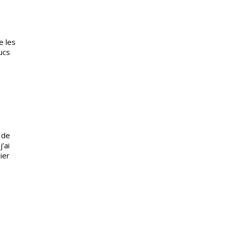
e les
ucs
 de
’ai
ier