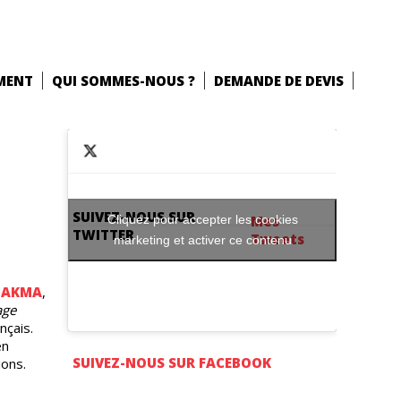
MENT
QUI SOMMES-NOUS ?
DEMANDE DE DEVIS
SUIVEZ-NOUS SUR
Cliquez pour accepter les cookies
Mes
TWITTER
Tweets
marketing et activer ce contenu
AKMA
,
age
nçais.
en
SUIVEZ-NOUS SUR FACEBOOK
ions.