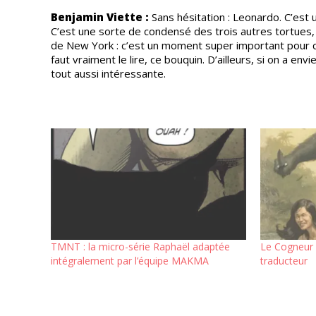
Benjamin Viette :
Sans hésitation : Leonardo. C’est un
C’est une sorte de condensé des trois autres tortues, 
de New York : c’est un moment super important pour ce
faut vraiment le lire, ce bouquin. D’ailleurs, si on a en
tout aussi intéressante.
TMNT : la micro-série Raphaël adaptée
Le Cogneur 
intégralement par l’équipe MAKMA
traducteur