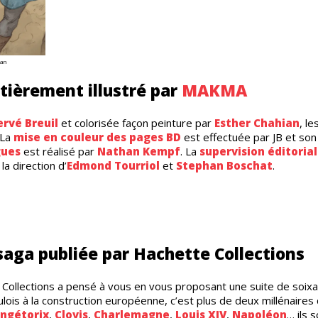
ian
tièrement illustré par
MAKMA
rvé Breuil
et colorisée façon peinture par
Esther Chahian
, le
 La
mise en couleur des pages BD
est effectuée par JB et son
gues
est réalisé par
Nathan Kempf
. La
supervision éditorial
 la direction d’
Edmond Tourriol
et
Stephan Boschat
.
saga publiée par Hachette Collections
e Collections a pensé à vous en vous proposant une suite de soix
ois à la construction européenne, c’est plus de deux millénaires 
ingétorix
,
Clovis
,
Charlemagne
,
Louis XIV
,
Napoléon
… ils 