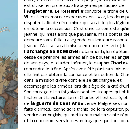
est divisé, en proie aux stratagèmes politiques de
l’Angleterre.
Le roi
Henri V
convoite le trône de
C
VI
, et à leurs morts respectives en 1422, les deux p
disputent afin de déterminer qui serait le plus légiti
en obtenir la succession. C’est dans ce contexte qu’i
Jeanne, qui n’est alors que paysanne, mais dont la pi
demeure sans faille. La légende qui l’entoure racont
Jeanne d’Arc se serait mise à entendre des voix (de
l’archange Saint Michel
notamment), lui répétant
cesse de prendre les armes afin de bouter les angla
de son pays, et d’aider l’héritier, le dauphin
Charles 
reprendre le trône. Après avoir été plusieurs fois éc
elle finit par obtenir la confiance et le soutien de Cha
dans la mission divine dont elle se dit chargée, et
accompagne les armées lors du siège de la cité d’Or
Son courage et sa foi galvanisent les troupes qui ob
finalement la victoire. Le roi Charles VII est sacré, et
de
la guerre de Cent Ans
inversé. Malgré ses no
faits d’armes, Jeanne sera trahie, se fera capturer, p
vendre aux Anglais, qui mettront à mal sa sainte répu
et la conduiront vers le destin tragique que l’on conna