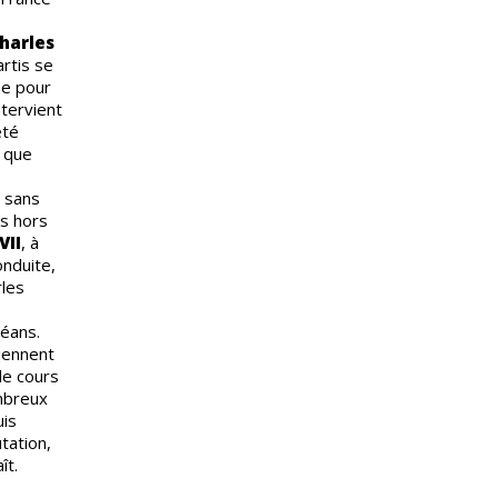
harles
artis se
me pour
ntervient
été
e que
 sans
is hors
VII
, à
onduite,
rles
léans.
tiennent
 le cours
mbreux
uis
tation,
ît.