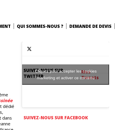
MENT
QUI SOMMES-NOUS ?
DEMANDE DE DEVIS
SUIVEZ-NOUS SUR
Cliquez pour accepter les cookies
Mes
TWITTER
Tweets
marketing et activer ce contenu
ième
ssinée
t dédié
s,
SUIVEZ-NOUS SUR FACEBOOK
t dans
eanne
 France