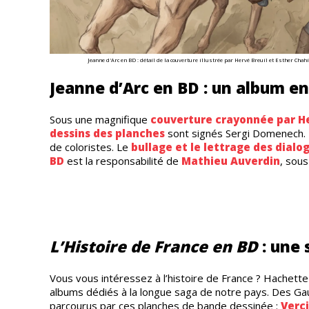
Jeanne d'Arc en BD : détail de la couverture illustrée par Hervé Breuil et Esther Chah
Jeanne d’Arc en BD : un album en
Sous une magnifique
couverture crayonnée par He
dessins des planches
sont signés Sergi Domenech.
de coloristes. Le
bullage et le lettrage des dialo
BD
est la responsabilité de
Mathieu Auverdin
, sous
L’Histoire de France en BD
: une 
Vous vous intéressez à l’histoire de France ? Hachett
albums dédiés à la longue saga de notre pays. Des Gaul
parcourus par ces planches de bande dessinée :
Verc