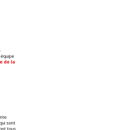
s
 équipe
e de la
ante
qui sont
sont tous