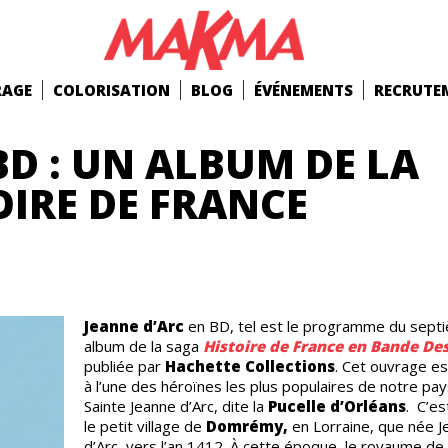
RAGE
COLORISATION
BLOG
ÉVÉNEMENTS
RECRUTE
BD : UN ALBUM DE LA
OIRE DE FRANCE
Jeanne d’Arc
en BD, tel est le programme du sept
album de la saga
Histoire de France en Bande De
publiée par
Hachette Collections
. Cet ouvrage es
à l’une des héroïnes les plus populaires de notre pay
Sainte Jeanne d’Arc, dite la
Pucelle d’Orléans
. C’es
le petit village de
Domrémy,
en Lorraine, que née J
d’Arc, vers l’an 1412. À cette époque, le royaume de