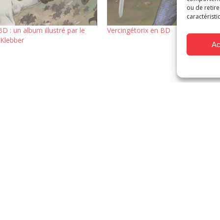
ou de retire
caractéristi
BD : un album illustré par le
Vercingétorix en BD
 Klebber
Ac
FAQ
Mentions Légales
Demande de devis
 international et de transformation numérique sont soutenus par 
© MAKMA 2026