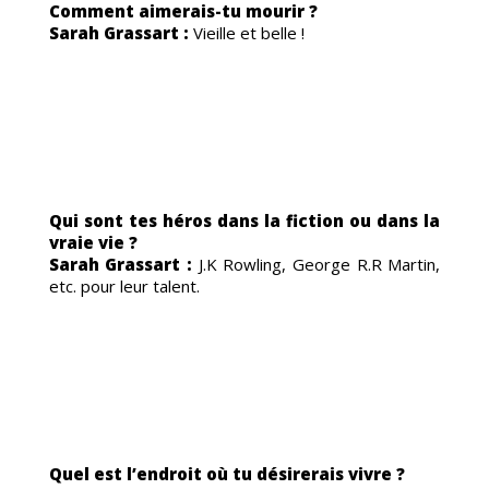
Comment aimerais-tu mourir ?
Sarah Grassart :
Vieille et belle !
Qui sont tes héros dans la fiction ou dans la
vraie vie ?
Sarah Grassart :
J.K Rowling, George R.R Martin,
etc. pour leur talent.
Quel est l’endroit où tu désirerais vivre ?