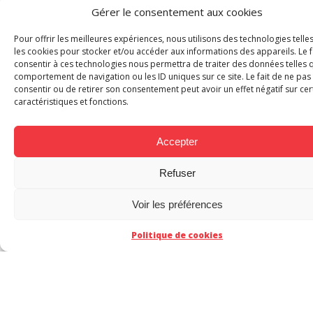
Gérer le consentement aux cookies
Pour offrir les meilleures expériences, nous utilisons des technologies telle
Quel est le mot que tu détestes ?
les cookies pour stocker et/ou accéder aux informations des appareils. Le f
Sarah Grassart :
Confinement (haha) !
consentir à ces technologies nous permettra de traiter des données telles 
comportement de navigation ou les ID uniques sur ce site. Le fait de ne pas
consentir ou de retirer son consentement peut avoir un effet négatif sur cer
caractéristiques et fonctions.
Accepter
Refuser
Quel est ton juron, gros mot ou blasphème
favori ?
Voir les préférences
Sarah Grassart :
Putain !
Politique de cookies