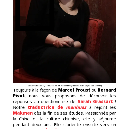
ICS
BTO
Sarah Grassart, traductrice et lettreuse (Photo : Jean-Baptiste Merle)
Toujours à la façon de
Marcel Proust
ou
Bernard
Pivot
, nous vous proposons de découvrir les
réponses au questionnaire de
Sarah Grassart
!
Notre
traductrice de
manhuas
a rejoint les
Makmen
dès la fin de ses études. Passionnée par
la Chine et la culture chinoise, elle y séjourne
pendant deux ans. Elle s’oriente ensuite vers un