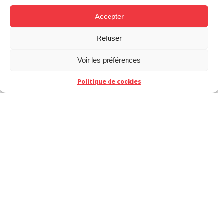
NTA
Accepter
C’est de cette façon qu’elle a été amenée à
travailler sur
Spider Girl
,
Ultimate Spiderman
,
Pet
Refuser
Avengers
mais aussi sur les aventures de
Steve
Canyon
grâce auxquelles elle se plonge dans
Voir les préférences
l’Amérique de l’après-guerre.
Politique de cookies
Angélique Lambert, fan de
ciné parmi nos traductrices BD