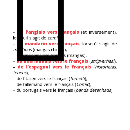
MIC
–
de l’anglais vers français
(et inversement),
lorsqu’il s’agit de
comics,
–
du mandarin vers français
, lorsqu’il s’agit de
manhuas
(mangas chinois),
– du japonais vers français (mangas),
–
du néerlandais vers le français
(
stripverhaal
),
–
de l’espagnol vers le français
(
historietas,
tebeos
),
– de l’italien vers le français (
fumetti
),
– de l’allemand vers le français (
Comic
),
– du portugais vers le français (
banda desenhada
)