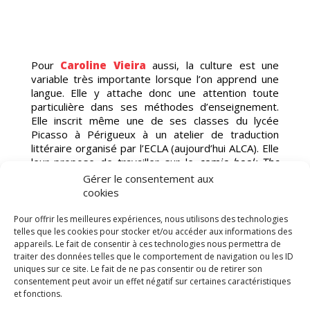
IS
Pour
Caroline Vieira
aussi, la culture est une
variable très importante lorsque l’on apprend une
langue. Elle y attache donc une attention toute
particulière dans ses méthodes d’enseignement.
Elle inscrit même une de ses classes du lycée
Picasso à Périgueux à un atelier de traduction
littéraire organisé par l’ECLA (aujourd’hui ALCA). Elle
leur propose de travailler sur le
comic book
The
Walking Dead
et fait ainsi la connaissance d’Edmond
Gérer le consentement aux
Tourriol qui lui transmet sa passion pour la
cookies
traduction.
Pour offrir les meilleures expériences, nous utilisons des technologies
telles que les cookies pour stocker et/ou accéder aux informations des
appareils. Le fait de consentir à ces technologies nous permettra de
traiter des données telles que le comportement de navigation ou les ID
uniques sur ce site. Le fait de ne pas consentir ou de retirer son
consentement peut avoir un effet négatif sur certaines caractéristiques
et fonctions.