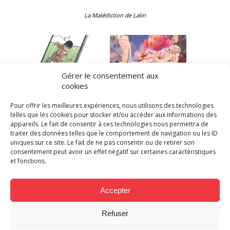
La Malédiction de Lalin
Gérer le consentement aux
S
Transformer une BD
Le webtoon
cookies
en webtoon : défis et
Concubine
enjeux de la
Contractuelle lettré en
Pour offrir les meilleures expériences, nous utilisons des technologies
webtoonisation
français par MAKMA
telles que les cookies pour stocker et/ou accéder aux informations des
appareils. Le fait de consentir à ces technologies nous permettra de
traiter des données telles que le comportement de navigation ou les ID
uniques sur ce site. Le fait de ne pas consentir ou de retirer son
consentement peut avoir un effet négatif sur certaines caractéristiques
et fonctions.
MAKMA, premier
studio de traduction
Accepter
webtoon d’Europe
Refuser