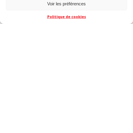
TACT
Voir les préférences
Politique de cookies
SUIVEZ-NOUS SUR
Cliquez pour accepter les cookies
Mes
TWITTER
Tweets
marketing et activer ce contenu
SUIVEZ-NOUS SUR FACEBOOK