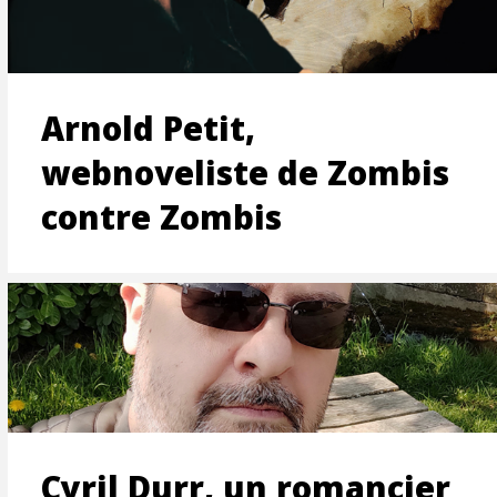
ON
Arnold Petit,
webnoveliste de Zombis
contre Zombis
T
Cyril Durr, un romancier