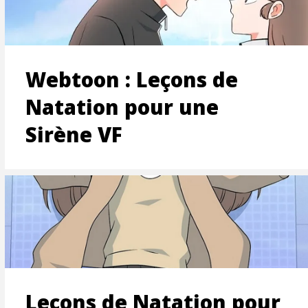
ON
Webtoon : Leçons de
Natation pour une
Sirène VF
T
Leçons de Natation pour