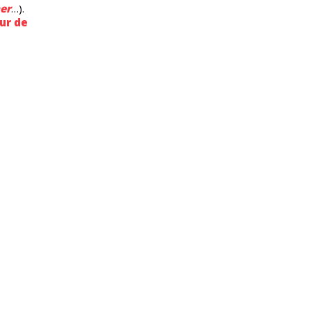
er
…).
ur de