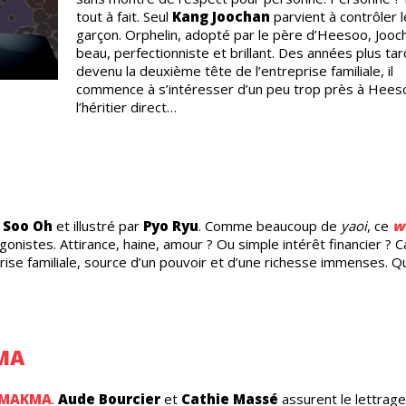
tout à fait. Seul
Kang Joochan
parvient à contrôler 
garçon. Orphelin, adopté par le père d’Heesoo, Jooc
beau, perfectionniste et brillant. Des années plus tar
devenu la deuxième tête de l’entreprise familiale, il
commence à s’intéresser d’un peu trop près à Hees
l’héritier direct…
 Soo Oh
et illustré par
Pyo Ryu
. Comme beaucoup de
yaoi
, ce
w
agonistes. Attirance, haine, amour ? Ou simple intérêt financier ? C
reprise familiale, source d’un pouvoir et d’une richesse immenses. Q
MA
MAKMA
.
Aude Bourcier
et
Cathie Massé
assurent le lettrage