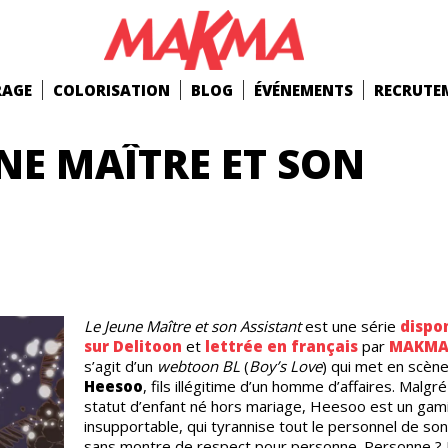
RAGE
COLORISATION
BLOG
ÉVÉNEMENTS
RECRUTE
NE MAÎTRE ET SON
Le Jeune Maître et son Assistant
est une série
dispo
sur
Delitoon
et
lettrée en français
par
MAKM
s’agit d’un
webtoon BL
(
Boy’s Love
) qui met en scèn
Heesoo
, fils illégitime d’un homme d’affaires. Malgr
statut d’enfant né hors mariage, Heesoo est un gam
insupportable, qui tyrannise tout le personnel de so
sans montre de respect pour personne. Personne ?