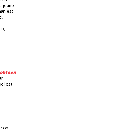
le jeune
han est
d,
oo,
ebtoon
ar
uel est
 : on