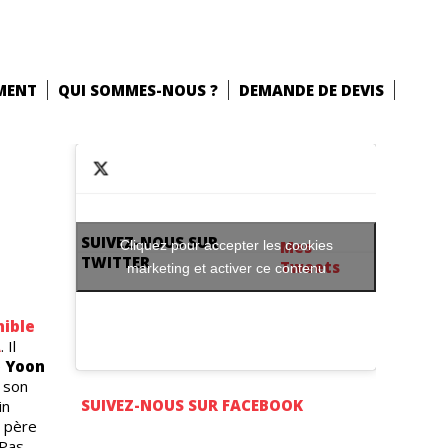
MENT
QUI SOMMES-NOUS ?
DEMANDE DE DEVIS
SUIVEZ-NOUS SUR
Cliquez pour accepter les cookies
Mes
TWITTER
Tweets
marketing et activer ce contenu
nible
A
. Il
e
Yoon
é son
SUIVEZ-NOUS SUR FACEBOOK
in
n père
 Pas