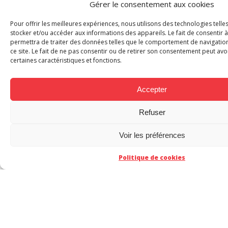
Gérer le consentement aux cookies
Marine Piéto :
Du violon.
Pour offrir les meilleures expériences, nous utilisons des technologies tell
stocker et/ou accéder aux informations des appareils. Le fait de consentir 
permettra de traiter des données telles que le comportement de navigation
ce site. Le fait de ne pas consentir ou de retirer son consentement peut avoi
certaines caractéristiques et fonctions.
Accepter
Refuser
Quelle invention aurais-tu voulu imaginer ?
Voir les préférences
Politique de cookies
Marine Piéto :
Internet. Que serait notre vie
aujourd’hui sans ce formidable outil qui nous