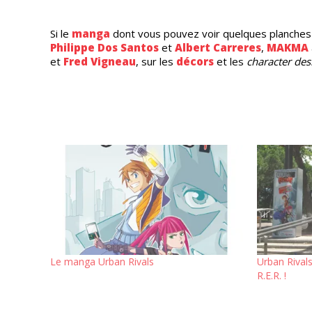
Si le
manga
dont vous pouvez voir quelques planches 
Philippe Dos Santos
et
Albert Carreres
,
MAKMA
et
Fred Vigneau
, sur les
décors
et les
character des
Le manga Urban Rivals
Urban Rivals
R.E.R. !