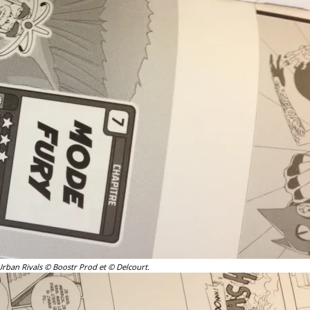
ban Rivals © Boostr Prod et © Delcourt.