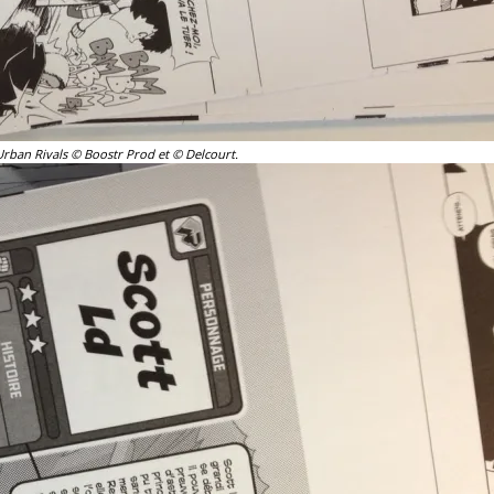
ban Rivals © Boostr Prod et © Delcourt.