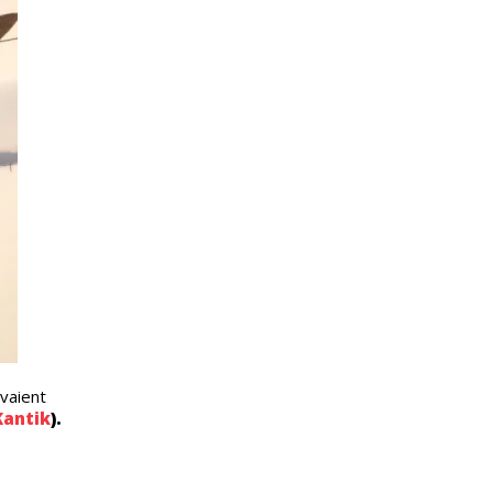
vaient
Kantik
).