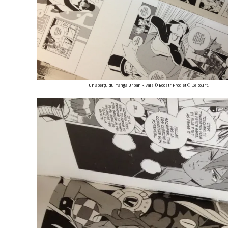
Un aperçu du manga Urban Rivals © Boostr Prod et © Delcourt.