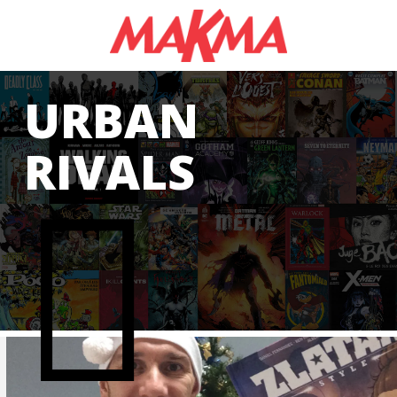
GAS
URBAN
RIVALS
CS