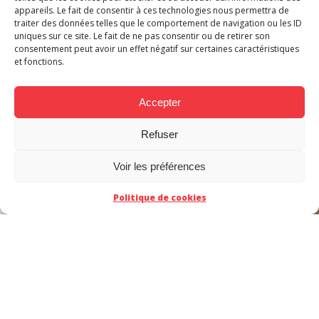
appareils. Le fait de consentir à ces technologies nous permettra de
Albert Carreres :
traiter des données telles que le comportement de navigation ou les ID
uniques sur ce site. Le fait de ne pas consentir ou de retirer son
mangaka espagnol
consentement peut avoir un effet négatif sur certaines caractéristiques
et fonctions.
et dessinateur BD
Accepter
Refuser
ACT
Voir les préférences
Politique de cookies
De Zlatan à Amour