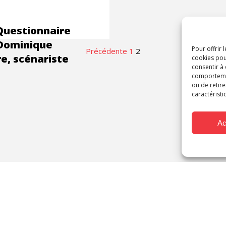
Questionnaire
Dominique
Pour offrir 
Précédente
1
2
re, scénariste
cookies pou
consentir à
comportement
ou de retire
caractéristi
Ac