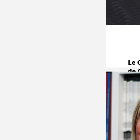
Le 
de 
let
des
enc