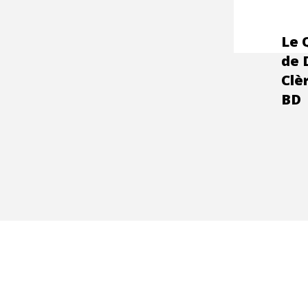
Le 
de 
Clè
BD