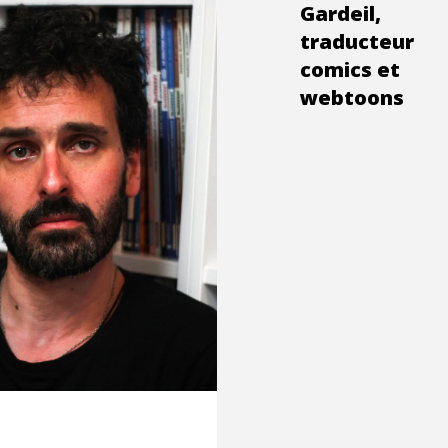
ssart,
Gardeil,
treuse et
traducteur
ductrice
comics et
webtoons