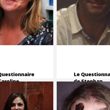
Questionnaire
Le Questionna
Caroline
de Stephan
valier,
Boschat, co-
ductrice
fondateur de
ics et
MAKMA
btoons