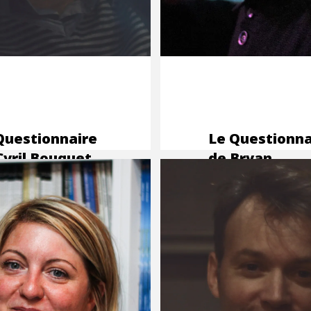
Questionnaire
Le Questionna
Cyril Bouquet,
de Bryan
treur BD,
Wetstein,
sinateur et
encreur, color
reur
et lettreur