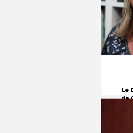
Le 
de 
Che
tra
com
we