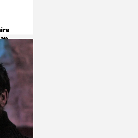
ire
ian,