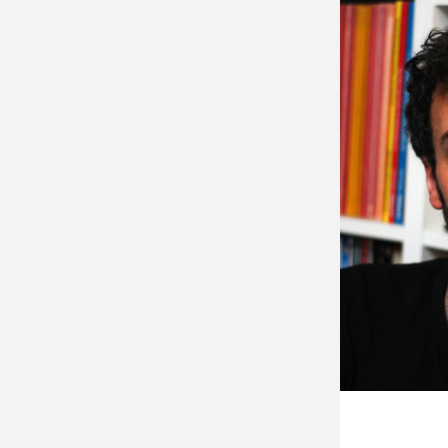
Gra
let
tra