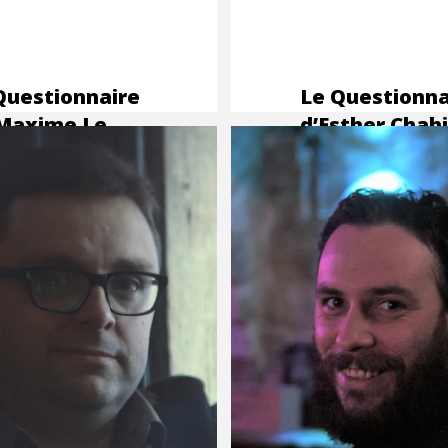
Questionnaire
Le Questionna
Maxime Le
d’Esther Chah
n, traducteur
coloriste BD