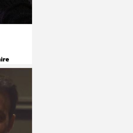
ire
iste