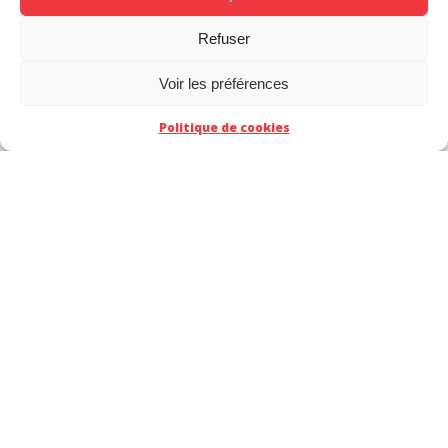
Refuser
CT
Voir les préférences
Politique de cookies
MAKMA adapte le
webtoon Boyfriend of
the Dead en VF